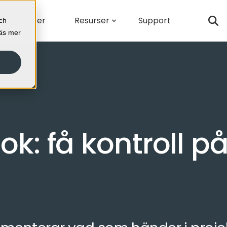
Priser
Resurser
Support
och
Läs mer
: få kontroll på 