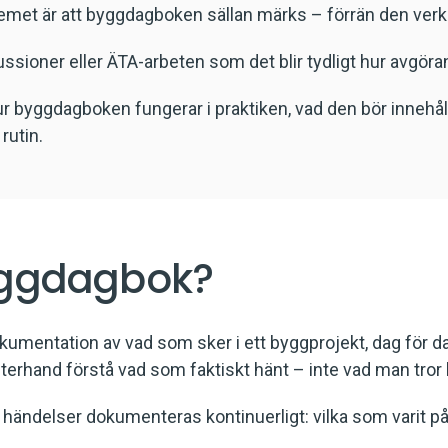
lemet är att byggdagboken sällan märks – förrän den verk
skussioner eller ÄTA-arbeten som det blir tydligt hur avgö
r byggdagboken fungerar i praktiken, vad den bör innehålla
rutin.
yggdagbok?
umentation av vad som sker i ett byggprojekt, dag för d
efterhand förstå vad som faktiskt hänt – inte vad man tror
ga händelser dokumenteras kontinuerligt: vilka som varit p