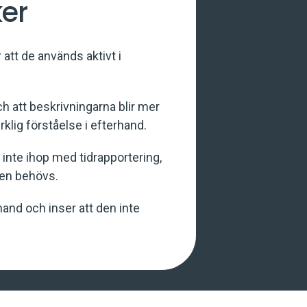
er
 att de används aktivt i
och att beskrivningarna blir mer
klig förståelse i efterhand.
 inte ihop med tidrapportering,
 den behövs.
and och inser att den inte