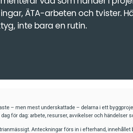
nterar vad som händer i projekte
ngar, ÄTA-arbeten och tvister. Hä
ktyg, inte bara en rutin.
aste – men mest underskattade – delarna i ett byggproj
 dag för dag: arbete, resurser, avvikelser och händelser
rianmässigt. Anteckningar förs in i efterhand, innehållet b