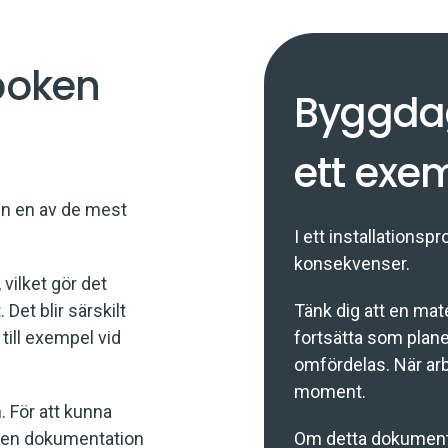
boken
Byggdag
ett exe
en en av de mest
I ett installationsp
konsekvenser.
 vilket gör det
 Det blir särskilt
Tänk dig att en mate
 till exempel vid
fortsätta som planer
omfördelas. När arb
moment.
. För att kunna
ns en dokumentation
Om detta dokumente