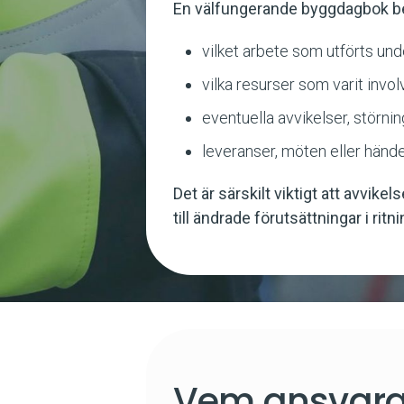
En välfungerande byggdagbok be
vilket arbete som utförts un
vilka resurser som varit invo
eventuella avvikelser, störnin
leveranser, möten eller händ
Det är särskilt viktigt att avvik
till ändrade förutsättningar i ritn
Vem ansvara