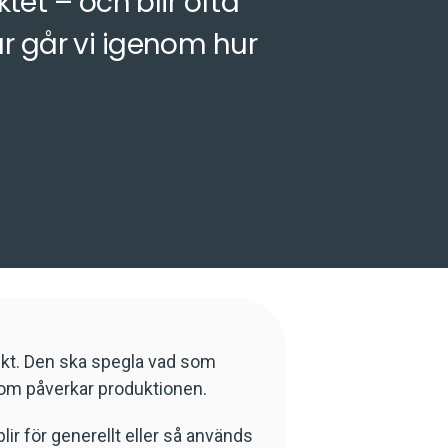
t – och blir ofta
r går vi igenom hur
ekt. Den ska spegla vad som
 som påverkar produktionen.
lir för generellt eller så används