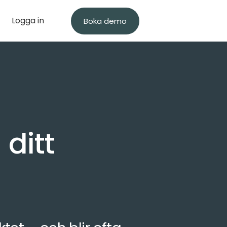
Logga in
Boka demo
ditt